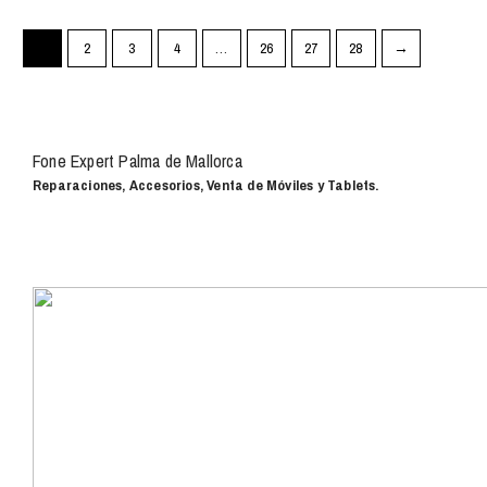
1
2
3
4
…
26
27
28
→
Fone Expert Palma de Mallorca
Reparaciones, Accesorios, Venta de Móviles y Tablets.