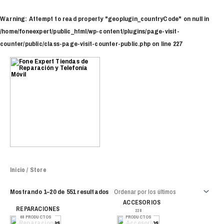
Ir
al
Warning
: Attempt to read property "geoplugin_countryCode" on null in
contenido
/home/foneexpert/public_html/wp-content/plugins/page-visit-
counter/public/class-page-visit-counter-public.php
on line
227
Inicio
/ Store
Mostrando 1–20 de 551 resultados
ACCESORIOS
REPARACIONES
228
68 PRODUCTOS
PRODUCTOS