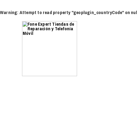
Ir
al
Warning
: Attempt to read property "geoplugin_countryCode" on nul
contenido