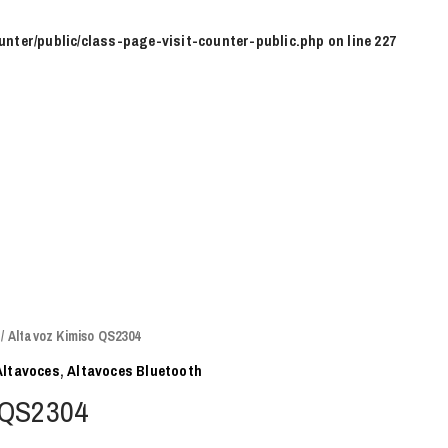
unter/public/class-page-visit-counter-public.php
on line
227
/ Altavoz Kimiso QS2304
Altavoces
,
Altavoces Bluetooth
o QS2304