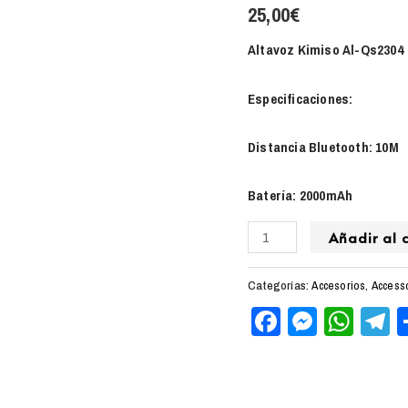
25,00
€
Altavoz Kimiso Al-Qs2304
Especificaciones:
Distancia Bluetooth: 10M
Batería: 2000mAh
Añadir al c
Categorías:
Accesorios
,
Access
Facebook
Messen
Wha
T