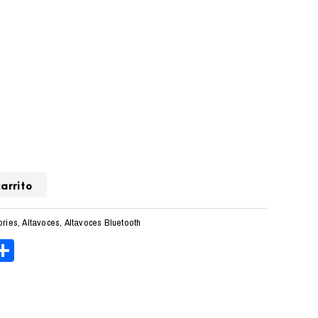
arrito
ories
,
Altavoces
,
Altavoces Bluetooth
ger
tsApp
elegram
Compartir