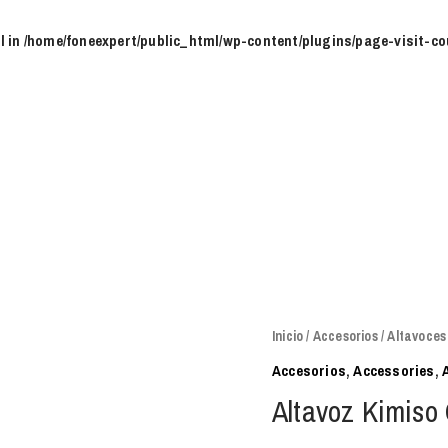
l in
/home/foneexpert/public_html/wp-content/plugins/page-visit-co
Altavoz
Inicio
/
Accesorios
/
Altavoces
Kimiso
Accesorios
,
Accessories
,
QS2304
Altavoz Kimis
cantidad