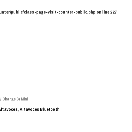
unter/public/class-page-visit-counter-public.php
on line
227
/ Charge 3+Mini
Altavoces
,
Altavoces Bluetooth