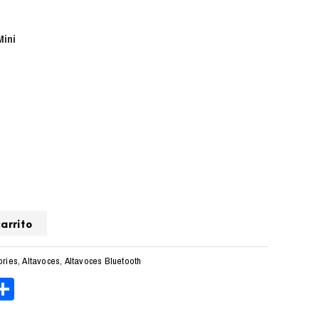
Mini
arrito
ories
,
Altavoces
,
Altavoces Bluetooth
ger
tsApp
elegram
Compartir