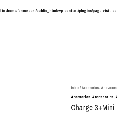
l in
/home/foneexpert/public_html/wp-content/plugins/page-visit-co
Charge
Inicio
/
Accesorios
/
Altavoces
3+Mini
Accesorios
,
Accessories
,
cantidad
Charge 3+Mini