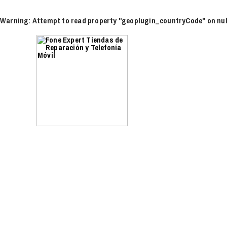
Ir
al
Warning
: Attempt to read property "geoplugin_countryCode" on nul
contenido