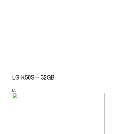
LG K50S – 32GB
LG