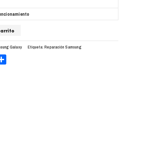
uncionamiento
arrito
sung Galaxy
Etiqueta:
Reparación Samsung
ger
tsApp
elegram
Compartir