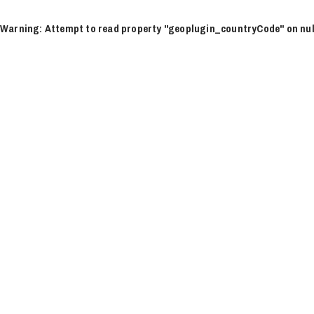
Ir
al
Warning
: Attempt to read property "geoplugin_countryCode" on nul
contenido