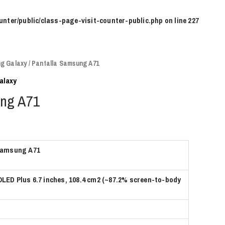
unter/public/class-page-visit-counter-public.php
on line
227
g Galaxy
/ Pantalla Samsung A71
alaxy
ung A71
Samsung A71
LED Plus 6.7 inches, 108.4 cm2 (~87.2% screen-to-body