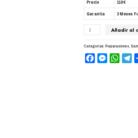
Precio
110€
Garantía
3 Meses F
Añadir al c
Categorías:
Reparaciones
,
Sam
Facebook
Messen
Wha
T