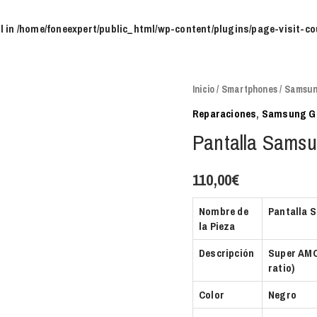
l in
/home/foneexpert/public_html/wp-content/plugins/page-visit-co
Pantalla
Inicio
/
Smartphones
/
Samsun
Samsung
Reparaciones
,
Samsung G
A71
Pantalla Sams
cantidad
110,00
€
Nombre de
Pantalla 
la Pieza
Descripción
Super AMO
ratio)
Color
Negro