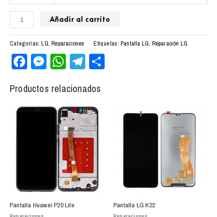
Añadir al carrito
Categorías:
LG
,
Reparaciones
Etiquetas:
Pantalla LG
,
Reparación LG
Facebook
Messenger
WhatsApp
Telegram
Compartir
Productos relacionados
Pantalla Huawei P20 Lite
Pantalla LG K22
Reparaciones
Reparaciones