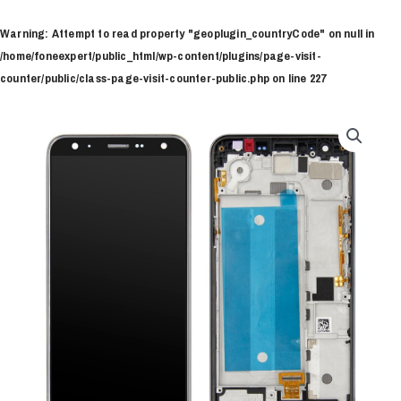
Ir
al
Warning
: Attempt to read property "geoplugin_countryCode" on null in
contenido
/home/foneexpert/public_html/wp-content/plugins/page-visit-
counter/public/class-page-visit-counter-public.php
on line
227
Pantalla
LG
K40
cantidad